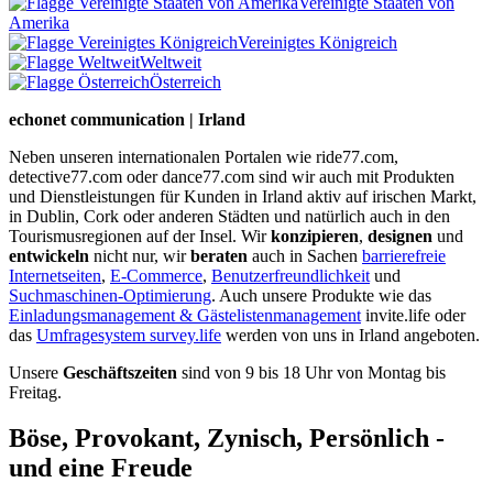
Vereinigte Staaten von
Amerika
Vereinigtes Königreich
Weltweit
Österreich
echonet communication | Irland
Neben unseren internationalen Portalen wie ride77.com,
detective77.com oder dance77.com sind wir auch mit Produkten
und Dienstleistungen für Kunden in Irland aktiv auf irischen Markt,
in Dublin, Cork oder anderen Städten und natürlich auch in den
Tourismusregionen auf der Insel. Wir
konzipieren
,
designen
und
entwickeln
nicht nur, wir
beraten
auch in Sachen
barrierefreie
Internetseiten
,
E-Commerce
,
Benutzerfreundlichkeit
und
Suchmaschinen-Optimierung
. Auch unsere Produkte wie das
Einladungsmanagement & Gästelistenmanagement
invite.life oder
das
Umfragesystem survey.life
werden von uns in Irland angeboten.
Unsere
Geschäftszeiten
sind von 9 bis 18 Uhr von Montag bis
Freitag.
Böse, Provokant, Zynisch, Persönlich -
und eine Freude