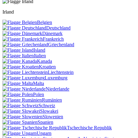
Irland
Belgien
Deutschland
Dänemark
Frankreich
Griechenland
Island
Italien
Kanada
Kroatien
Liechtenstein
Luxemburg
Malta
Niederlande
Polen
Rumänien
Schweiz
Slowakei
Slowenien
Spanien
Tschechische Republik
Ungarn