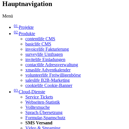
Hauptnavigation
Menü
01
Projekte
02
Produkte
contentlife CMS
basiclife CMS
invoicelife Fakturierung
surveylife Umfragen
invitelife Einladungen
contactlife Adressverwaltung
xmaslife Adventkalender
volunteerlife Freiwilligenbörse
saleslife B2B-Marketing
cookielife Cookie-Banner
03
Cloud-Dienste
Service Tickets
Webseiten-Statistik
Volltextsuche
Sprach-Übersetzung
Formular-Spamschutz
SMS Versand
Video & Streaming