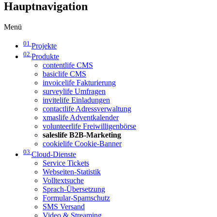
Hauptnavigation
Menü
01
Projekte
02
Produkte
contentlife CMS
basiclife CMS
invoicelife Fakturierung
surveylife Umfragen
invitelife Einladungen
contactlife Adressverwaltung
xmaslife Adventkalender
volunteerlife Freiwilligenbörse
saleslife B2B-Marketing
cookielife Cookie-Banner
03
Cloud-Dienste
Service Tickets
Webseiten-Statistik
Volltextsuche
Sprach-Übersetzung
Formular-Spamschutz
SMS Versand
Video & Streaming