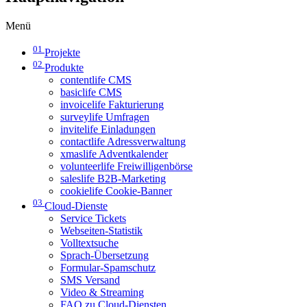
Menü
01
Projekte
02
Produkte
contentlife CMS
basiclife CMS
invoicelife Fakturierung
surveylife Umfragen
invitelife Einladungen
contactlife Adressverwaltung
xmaslife Adventkalender
volunteerlife Freiwilligenbörse
saleslife B2B-Marketing
cookielife Cookie-Banner
03
Cloud-Dienste
Service Tickets
Webseiten-Statistik
Volltextsuche
Sprach-Übersetzung
Formular-Spamschutz
SMS Versand
Video & Streaming
FAQ zu Cloud-Diensten