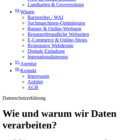
Landkarten & Geoverortung
04
Wissen
Barrierefrei / WAI
Suchmaschinen-Optimierung
Banner & Online-Werbung
Benutzerfreundliche Webseiten
E-Commerce & Online-Shops
Responsive Webdesign
Digitale Einladung
Internationalisierung
05
Agentur
06
Kontakt
Impressum
Anfahrt
AGB
Datenschutzerklärung
Wie und warum wir Daten
verarbeiten?