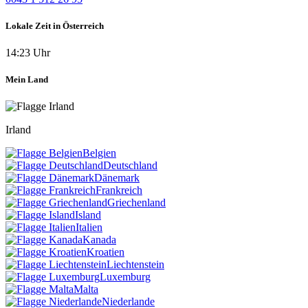
Lokale Zeit in Österreich
14:23 Uhr
Mein Land
Irland
Belgien
Deutschland
Dänemark
Frankreich
Griechenland
Island
Italien
Kanada
Kroatien
Liechtenstein
Luxemburg
Malta
Niederlande