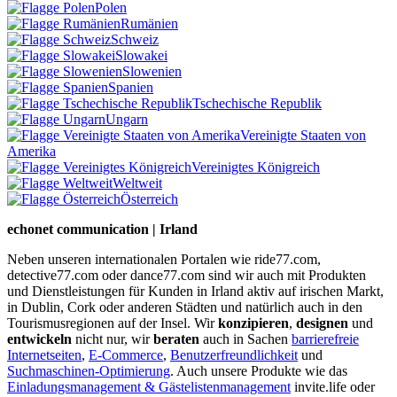
Polen
Rumänien
Schweiz
Slowakei
Slowenien
Spanien
Tschechische Republik
Ungarn
Vereinigte Staaten von
Amerika
Vereinigtes Königreich
Weltweit
Österreich
echonet communication | Irland
Neben unseren internationalen Portalen wie ride77.com,
detective77.com oder dance77.com sind wir auch mit Produkten
und Dienstleistungen für Kunden in Irland aktiv auf irischen Markt,
in Dublin, Cork oder anderen Städten und natürlich auch in den
Tourismusregionen auf der Insel. Wir
konzipieren
,
designen
und
entwickeln
nicht nur, wir
beraten
auch in Sachen
barrierefreie
Internetseiten
,
E-Commerce
,
Benutzerfreundlichkeit
und
Suchmaschinen-Optimierung
. Auch unsere Produkte wie das
Einladungsmanagement & Gästelistenmanagement
invite.life oder