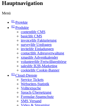
Hauptnavigation
Menü
01
Projekte
02
Produkte
contentlife CMS
basiclife CMS
invoicelife Fakturierung
surveylife Umfragen
invitelife Einladungen
contactlife Adressverwaltung
xmaslife Adventkalender
volunteerlife Freiwilligenbörse
saleslife B2B-Marketing
cookielife Cookie-Banner
03
Cloud-Dienste
Service Tickets
Webseiten-Statistik
Volltextsuche
Sprach-Übersetzung
Formular-Spamschutz
SMS Versand
Video & Streaming