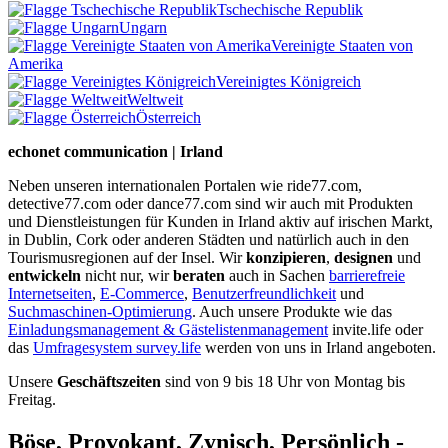
Tschechische Republik
Ungarn
Vereinigte Staaten von
Amerika
Vereinigtes Königreich
Weltweit
Österreich
echonet communication | Irland
Neben unseren internationalen Portalen wie ride77.com,
detective77.com oder dance77.com sind wir auch mit Produkten
und Dienstleistungen für Kunden in Irland aktiv auf irischen Markt,
in Dublin, Cork oder anderen Städten und natürlich auch in den
Tourismusregionen auf der Insel. Wir
konzipieren
,
designen
und
entwickeln
nicht nur, wir
beraten
auch in Sachen
barrierefreie
Internetseiten
,
E-Commerce
,
Benutzerfreundlichkeit
und
Suchmaschinen-Optimierung
. Auch unsere Produkte wie das
Einladungsmanagement & Gästelistenmanagement
invite.life oder
das
Umfragesystem survey.life
werden von uns in Irland angeboten.
Unsere
Geschäftszeiten
sind von 9 bis 18 Uhr von Montag bis
Freitag.
Böse, Provokant, Zynisch, Persönlich -