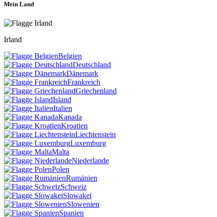
Mein Land
Irland
Belgien
Deutschland
Dänemark
Frankreich
Griechenland
Island
Italien
Kanada
Kroatien
Liechtenstein
Luxemburg
Malta
Niederlande
Polen
Rumänien
Schweiz
Slowakei
Slowenien
Spanien