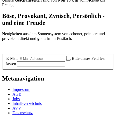
Unsere
Geschäftszeiten
sind von 9 bis 18 Uhr von Montag bis
Freitag.
Böse, Provokant, Zynisch, Persönlich -
und eine Freude
Neuigkeiten aus dem Sonnensystem von echonet, pointiert und
provokant direkt und gratis in Ihr Postfach.
Datenschutz-Information zum Newsletter
E-Mail
Bitte dieses Feld leer
lassen
Metanavigation
Impressum
AGB
Jobs
Inhaltsverzeichnis
AVV
Datenschutz