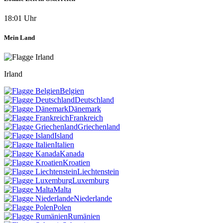
18:01 Uhr
Mein Land
Irland
Belgien
Deutschland
Dänemark
Frankreich
Griechenland
Island
Italien
Kanada
Kroatien
Liechtenstein
Luxemburg
Malta
Niederlande
Polen
Rumänien