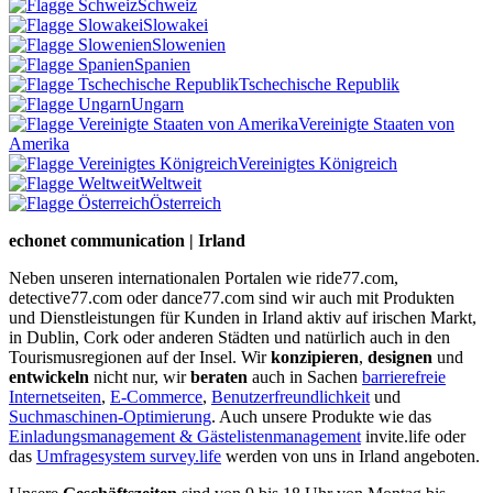
Schweiz
Slowakei
Slowenien
Spanien
Tschechische Republik
Ungarn
Vereinigte Staaten von
Amerika
Vereinigtes Königreich
Weltweit
Österreich
echonet communication | Irland
Neben unseren internationalen Portalen wie ride77.com,
detective77.com oder dance77.com sind wir auch mit Produkten
und Dienstleistungen für Kunden in Irland aktiv auf irischen Markt,
in Dublin, Cork oder anderen Städten und natürlich auch in den
Tourismusregionen auf der Insel. Wir
konzipieren
,
designen
und
entwickeln
nicht nur, wir
beraten
auch in Sachen
barrierefreie
Internetseiten
,
E-Commerce
,
Benutzerfreundlichkeit
und
Suchmaschinen-Optimierung
. Auch unsere Produkte wie das
Einladungsmanagement & Gästelistenmanagement
invite.life oder
das
Umfragesystem survey.life
werden von uns in Irland angeboten.