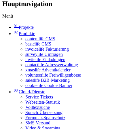
Hauptnavigation
Menü
01
Projekte
02
Produkte
contentlife CMS
basiclife CMS
invoicelife Fakturierung
surveylife Umfragen
invitelife Einladungen
contactlife Adressverwaltung
xmaslife Adventkalender
volunteerlife Freiwilligenbörse
saleslife B2B-Marketing
cookielife Cookie-Banner
03
Cloud-Dienste
Service Tickets
Webseiten-Statistik
Volltextsuche
Sprach-Übersetzung
Formular-Spamschutz
SMS Versand
Video & Streaming