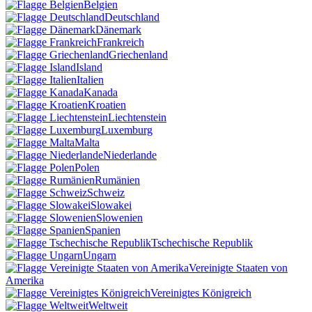
Belgien
Deutschland
Dänemark
Frankreich
Griechenland
Island
Italien
Kanada
Kroatien
Liechtenstein
Luxemburg
Malta
Niederlande
Polen
Rumänien
Schweiz
Slowakei
Slowenien
Spanien
Tschechische Republik
Ungarn
Vereinigte Staaten von
Amerika
Vereinigtes Königreich
Weltweit