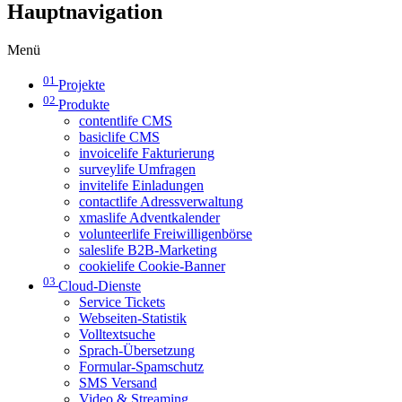
Hauptnavigation
Menü
01
Projekte
02
Produkte
contentlife CMS
basiclife CMS
invoicelife Fakturierung
surveylife Umfragen
invitelife Einladungen
contactlife Adressverwaltung
xmaslife Adventkalender
volunteerlife Freiwilligenbörse
saleslife B2B-Marketing
cookielife Cookie-Banner
03
Cloud-Dienste
Service Tickets
Webseiten-Statistik
Volltextsuche
Sprach-Übersetzung
Formular-Spamschutz
SMS Versand
Video & Streaming