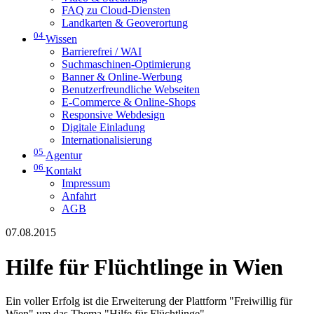
FAQ zu Cloud-Diensten
Landkarten & Geoverortung
04
Wissen
Barrierefrei / WAI
Suchmaschinen-Optimierung
Banner & Online-Werbung
Benutzerfreundliche Webseiten
E-Commerce & Online-Shops
Responsive Webdesign
Digitale Einladung
Internationalisierung
05
Agentur
06
Kontakt
Impressum
Anfahrt
AGB
07.08.2015
Hilfe für Flüchtlinge in Wien
Ein voller Erfolg ist die Erweiterung der Plattform "Freiwillig für
Wien" um das Thema "Hilfe für Flüchtlinge".