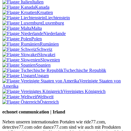
Italien
Kanada
Kroatien
Liechtenstein
Luxemburg
Malta
Niederlande
Polen
Rumänien
Schweiz
Slowakei
Slowenien
Spanien
Tschechische Republik
Ungarn
Vereinigte Staaten von
Amerika
Vereinigtes Königreich
Weltweit
Österreich
echonet communication | Irland
Neben unseren internationalen Portalen wie ride77.com,
detective77.com oder dance77.com sind wir auch mit Produkten