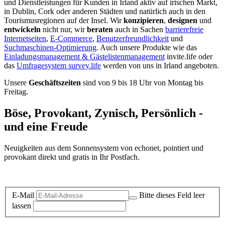
und Dienstleistungen für Kunden in Irland aktiv auf irischen Markt,
in Dublin, Cork oder anderen Städten und natürlich auch in den
Tourismusregionen auf der Insel. Wir
konzipieren
,
designen
und
entwickeln
nicht nur, wir
beraten
auch in Sachen
barrierefreie
Internetseiten
,
E-Commerce
,
Benutzerfreundlichkeit
und
Suchmaschinen-Optimierung
. Auch unsere Produkte wie das
Einladungsmanagement & Gästelistenmanagement
invite.life oder
das
Umfragesystem survey.life
werden von uns in Irland angeboten.
Unsere
Geschäftszeiten
sind von 9 bis 18 Uhr von Montag bis
Freitag.
Böse, Provokant, Zynisch, Persönlich -
und eine Freude
Neuigkeiten aus dem Sonnensystem von echonet, pointiert und
provokant direkt und gratis in Ihr Postfach.
Datenschutz-Information zum Newsletter
E-Mail
Bitte dieses Feld leer
lassen