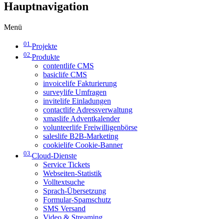
Hauptnavigation
Menü
01
Projekte
02
Produkte
contentlife CMS
basiclife CMS
invoicelife Fakturierung
surveylife Umfragen
invitelife Einladungen
contactlife Adressverwaltung
xmaslife Adventkalender
volunteerlife Freiwilligenbörse
saleslife B2B-Marketing
cookielife Cookie-Banner
03
Cloud-Dienste
Service Tickets
Webseiten-Statistik
Volltextsuche
Sprach-Übersetzung
Formular-Spamschutz
SMS Versand
Video & Streaming