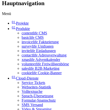
Hauptnavigation
Menü
01
Projekte
02
Produkte
contentlife CMS
basiclife CMS
invoicelife Fakturierung
surveylife Umfragen
invitelife Einladungen
contactlife Adressverwaltung
xmaslife Adventkalender
volunteerlife Freiwilligenbörse
saleslife B2B-Marketing
cookielife Cookie-Banner
03
Cloud-Dienste
Service Tickets
Webseiten-Statistik
Volltextsuche
Sprach-Übersetzung
Formular-Spamschutz
SMS Versand
Video & Streaming