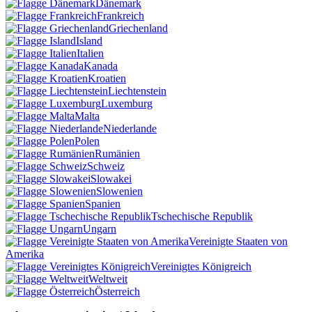
Dänemark
Frankreich
Griechenland
Island
Italien
Kanada
Kroatien
Liechtenstein
Luxemburg
Malta
Niederlande
Polen
Rumänien
Schweiz
Slowakei
Slowenien
Spanien
Tschechische Republik
Ungarn
Vereinigte Staaten von
Amerika
Vereinigtes Königreich
Weltweit
Österreich