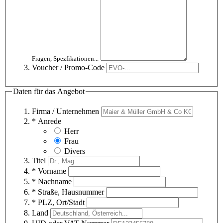
Fragen, Spezfikationen...
Voucher / Promo-Code
Daten für das Angebot
Firma / Unternehmen
* Anrede
Herr
Frau
Divers
Titel
* Vorname
* Nachname
* Straße, Hausnummer
* PLZ, Ort/Stadt
Land