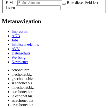
E-Mail
Bitte dieses Feld leer
lassen
Metanavigation
Impressum
AGB
Jobs
Inhaltsverzeichnis
AVV
Datenschutz
Werbung
Newsletter
echonet.biz
li.echonet.biz
gr.echonet.biz
si.echonet.biz
mt.echonet.biz
is.echonet.biz
ie.echonet.biz
es.echonet.biz
cz.echonet.biz