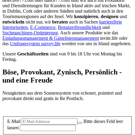
detective77.com oder dance77.com sind wir auch mit Produkten
und Dienstleistungen für Kunden in Irland aktiv auf irischen Markt,
in Dublin, Cork oder anderen Städten und natürlich auch in den
Tourismusregionen auf der Insel. Wir
konzipieren
,
designen
und
entwickeln
nicht nur, wir
beraten
auch in Sachen
barrierefreie
Internetseiten
,
E-Commerce
,
Benutzerfreundlichkeit
und
Suchmaschinen-Optimierung
. Auch unsere Produkte wie das
Einladungsmanagement & Gästelistenmanagement
invite.life oder
das
Umfragesystem survey.life
werden von uns in Irland angeboten.
Unsere
Geschäftszeiten
sind von 9 bis 18 Uhr von Montag bis
Freitag.
Böse, Provokant, Zynisch, Persönlich -
und eine Freude
Neuigkeiten aus dem Sonnensystem von echonet, pointiert und
provokant direkt und gratis in Ihr Postfach.
Datenschutz-Information zum Newsletter
E-Mail
Bitte dieses Feld leer
lassen