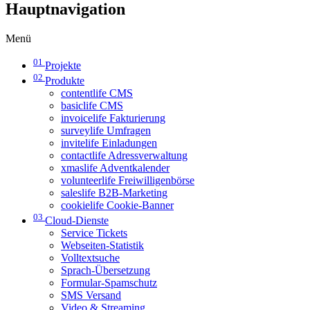
Hauptnavigation
Menü
01
Projekte
02
Produkte
contentlife CMS
basiclife CMS
invoicelife Fakturierung
surveylife Umfragen
invitelife Einladungen
contactlife Adressverwaltung
xmaslife Adventkalender
volunteerlife Freiwilligenbörse
saleslife B2B-Marketing
cookielife Cookie-Banner
03
Cloud-Dienste
Service Tickets
Webseiten-Statistik
Volltextsuche
Sprach-Übersetzung
Formular-Spamschutz
SMS Versand
Video & Streaming