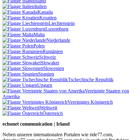
Island
Italien
Kanada
Kroatien
Liechtenstein
Luxemburg
Malta
Niederlande
Polen
Rumänien
Schweiz
Slowakei
Slowenien
Spanien
Tschechische Republik
Ungarn
Vereinigte Staaten von
Amerika
Vereinigtes Königreich
Weltweit
Österreich
echonet communication | Irland
Neben unseren internationalen Portalen wie ride77.com,