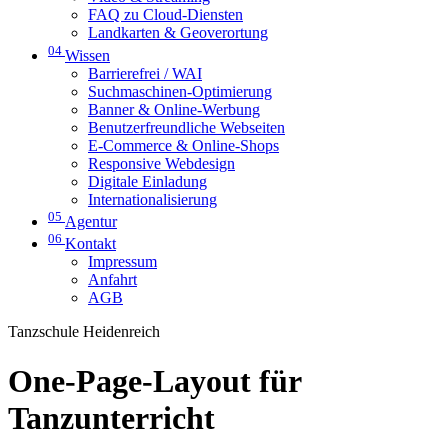
FAQ zu Cloud-Diensten
Landkarten & Geoverortung
04
Wissen
Barrierefrei / WAI
Suchmaschinen-Optimierung
Banner & Online-Werbung
Benutzerfreundliche Webseiten
E-Commerce & Online-Shops
Responsive Webdesign
Digitale Einladung
Internationalisierung
05
Agentur
06
Kontakt
Impressum
Anfahrt
AGB
Tanzschule Heidenreich
One-Page-Layout für
Tanzunterricht