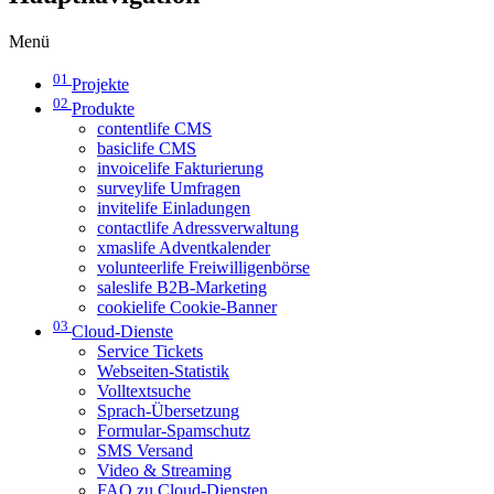
Menü
01
Projekte
02
Produkte
contentlife CMS
basiclife CMS
invoicelife Fakturierung
surveylife Umfragen
invitelife Einladungen
contactlife Adressverwaltung
xmaslife Adventkalender
volunteerlife Freiwilligenbörse
saleslife B2B-Marketing
cookielife Cookie-Banner
03
Cloud-Dienste
Service Tickets
Webseiten-Statistik
Volltextsuche
Sprach-Übersetzung
Formular-Spamschutz
SMS Versand
Video & Streaming
FAQ zu Cloud-Diensten