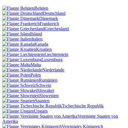
Belgien
Deutschland
Dänemark
Frankreich
Griechenland
Island
Italien
Kanada
Kroatien
Liechtenstein
Luxemburg
Malta
Niederlande
Polen
Rumänien
Schweiz
Slowakei
Slowenien
Spanien
Tschechische Republik
Ungarn
Vereinigte Staaten von
Amerika
Vereinigtes Königreich