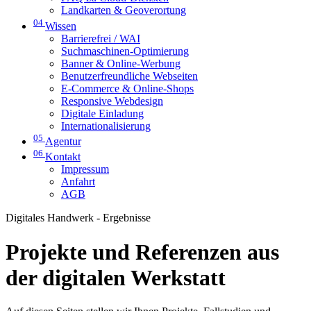
Landkarten & Geoverortung
04
Wissen
Barrierefrei / WAI
Suchmaschinen-Optimierung
Banner & Online-Werbung
Benutzerfreundliche Webseiten
E-Commerce & Online-Shops
Responsive Webdesign
Digitale Einladung
Internationalisierung
05
Agentur
06
Kontakt
Impressum
Anfahrt
AGB
Digitales Handwerk - Ergebnisse
Projekte und Referenzen aus
der digitalen Werkstatt