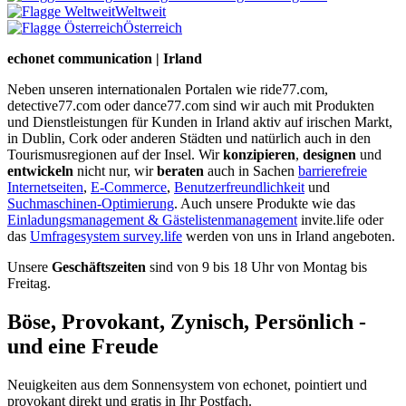
Weltweit
Österreich
echonet communication | Irland
Neben unseren internationalen Portalen wie ride77.com,
detective77.com oder dance77.com sind wir auch mit Produkten
und Dienstleistungen für Kunden in Irland aktiv auf irischen Markt,
in Dublin, Cork oder anderen Städten und natürlich auch in den
Tourismusregionen auf der Insel. Wir
konzipieren
,
designen
und
entwickeln
nicht nur, wir
beraten
auch in Sachen
barrierefreie
Internetseiten
,
E-Commerce
,
Benutzerfreundlichkeit
und
Suchmaschinen-Optimierung
. Auch unsere Produkte wie das
Einladungsmanagement & Gästelistenmanagement
invite.life oder
das
Umfragesystem survey.life
werden von uns in Irland angeboten.
Unsere
Geschäftszeiten
sind von 9 bis 18 Uhr von Montag bis
Freitag.
Böse, Provokant, Zynisch, Persönlich -
und eine Freude
Neuigkeiten aus dem Sonnensystem von echonet, pointiert und
provokant direkt und gratis in Ihr Postfach.