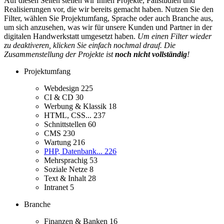
Auf diesen Seiten stellen wir Ihnen Projekte, Fallstudien und
Realisierungen vor, die wir bereits gemacht haben. Nutzen Sie den
Filter, wählen Sie Projektumfang, Sprache oder auch Branche aus,
um sich anzusehen, was wir für unsere Kunden und Partner in der
digitalen Handwerkstatt umgesetzt haben.
Um einen Filter wieder
zu deaktiveren, klicken Sie einfach nochmal drauf. Die
Zusammenstellung der Projekte ist
noch nicht vollständig
!
Projektumfang
Webdesign
225
CI & CD
30
Werbung & Klassik
18
HTML, CSS...
237
Schnittstellen
60
CMS
230
Wartung
216
PHP, Datenbank...
226
Mehrsprachig
53
Soziale Netze
8
Text & Inhalt
28
Intranet
5
Branche
Finanzen & Banken
16