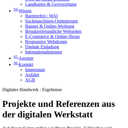
Landkarten & Geoverortung
04
Wissen
Barrierefrei / WAI
Suchmaschinen-Optimierung
Banner & Online-Werbung
Benutzerfreundliche Webseiten
E-Commerce & Online-Shops
Responsive Webdesign
Digitale Einladung
Internationalisierung
05
Agentur
06
Kontakt
Impressum
Anfahrt
AGB
Digitales Handwerk - Ergebnisse
Projekte und Referenzen aus
der digitalen Werkstatt