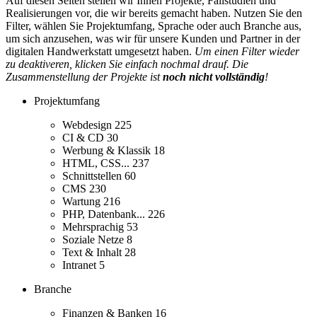
Auf diesen Seiten stellen wir Ihnen Projekte, Fallstudien und
Realisierungen vor, die wir bereits gemacht haben. Nutzen Sie den
Filter, wählen Sie Projektumfang, Sprache oder auch Branche aus,
um sich anzusehen, was wir für unsere Kunden und Partner in der
digitalen Handwerkstatt umgesetzt haben.
Um einen Filter wieder
zu deaktiveren, klicken Sie einfach nochmal drauf. Die
Zusammenstellung der Projekte ist
noch nicht vollständig
!
Projektumfang
Webdesign
225
CI & CD
30
Werbung & Klassik
18
HTML, CSS...
237
Schnittstellen
60
CMS
230
Wartung
216
PHP, Datenbank...
226
Mehrsprachig
53
Soziale Netze
8
Text & Inhalt
28
Intranet
5
Branche
Finanzen & Banken
16