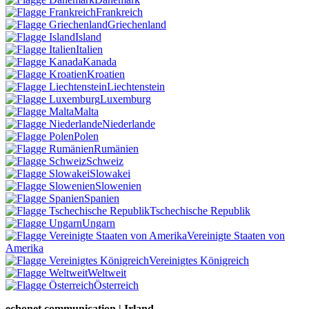
Frankreich
Griechenland
Island
Italien
Kanada
Kroatien
Liechtenstein
Luxemburg
Malta
Niederlande
Polen
Rumänien
Schweiz
Slowakei
Slowenien
Spanien
Tschechische Republik
Ungarn
Vereinigte Staaten von
Amerika
Vereinigtes Königreich
Weltweit
Österreich
echonet communication | Irland