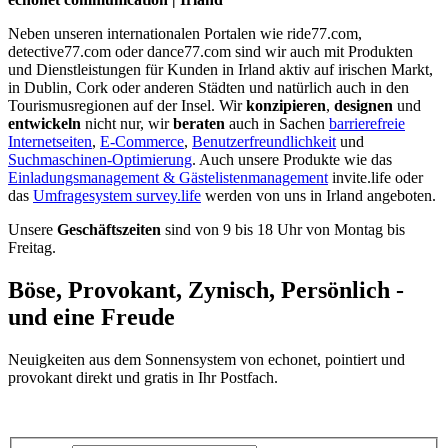
Neben unseren internationalen Portalen wie ride77.com,
detective77.com oder dance77.com sind wir auch mit Produkten
und Dienstleistungen für Kunden in Irland aktiv auf irischen Markt,
in Dublin, Cork oder anderen Städten und natürlich auch in den
Tourismusregionen auf der Insel. Wir
konzipieren
,
designen
und
entwickeln
nicht nur, wir
beraten
auch in Sachen
barrierefreie
Internetseiten
,
E-Commerce
,
Benutzerfreundlichkeit
und
Suchmaschinen-Optimierung
. Auch unsere Produkte wie das
Einladungsmanagement & Gästelistenmanagement
invite.life oder
das
Umfragesystem survey.life
werden von uns in Irland angeboten.
Unsere
Geschäftszeiten
sind von 9 bis 18 Uhr von Montag bis
Freitag.
Böse, Provokant, Zynisch, Persönlich -
und eine Freude
Neuigkeiten aus dem Sonnensystem von echonet, pointiert und
provokant direkt und gratis in Ihr Postfach.
Datenschutz-Information zum Newsletter