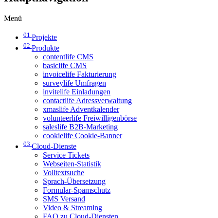
Menü
01
Projekte
02
Produkte
contentlife CMS
basiclife CMS
invoicelife Fakturierung
surveylife Umfragen
invitelife Einladungen
contactlife Adressverwaltung
xmaslife Adventkalender
volunteerlife Freiwilligenbörse
saleslife B2B-Marketing
cookielife Cookie-Banner
03
Cloud-Dienste
Service Tickets
Webseiten-Statistik
Volltextsuche
Sprach-Übersetzung
Formular-Spamschutz
SMS Versand
Video & Streaming
FAQ zu Cloud-Diensten