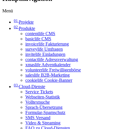
Menü
01
Projekte
02
Produkte
contentlife CMS
basiclife CMS
invoicelife Fakturierung
surveylife Umfragen
invitelife Einladungen
contactlife Adressverwaltung
xmaslife Adventkalender
volunteerlife Freiwilligenbörse
saleslife B2B-Marketing
cookielife Cookie-Banner
03
Cloud-Dienste
Service Tickets
Webseiten-Statistik
Volltextsuche
Sprach-Übersetzung
Formular-Spamschutz
SMS Versand
Video & Streaming
FAQ zu Cloud-Diensten