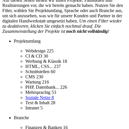
Auf diesen Seiten stellen wir Ihnen Projekte, Fallstudien und
Realisierungen vor, die wir bereits gemacht haben. Nutzen Sie den
Filter, wählen Sie Projektumfang, Sprache oder auch Branche aus,
um sich anzusehen, was wir für unsere Kunden und Partner in der
digitalen Handwerkstatt umgesetzt haben.
Um einen Filter wieder
zu deaktiveren, klicken Sie einfach nochmal drauf. Die
Zusammenstellung der Projekte ist
noch nicht vollständig
!
Projektumfang
Webdesign
225
CI & CD
30
Werbung & Klassik
18
HTML, CSS...
237
Schnittstellen
60
CMS
230
Wartung
216
PHP, Datenbank...
226
Mehrsprachig
53
Soziale Netze
8
Text & Inhalt
28
Intranet
5
Branche
Finanzen & Banken
16