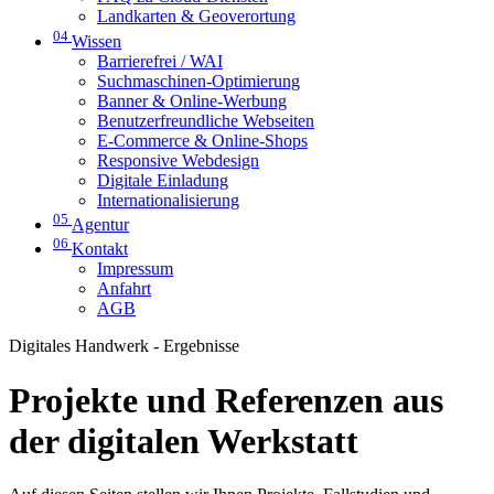
Landkarten & Geoverortung
04
Wissen
Barrierefrei / WAI
Suchmaschinen-Optimierung
Banner & Online-Werbung
Benutzerfreundliche Webseiten
E-Commerce & Online-Shops
Responsive Webdesign
Digitale Einladung
Internationalisierung
05
Agentur
06
Kontakt
Impressum
Anfahrt
AGB
Digitales Handwerk - Ergebnisse
Projekte und Referenzen aus
der digitalen Werkstatt