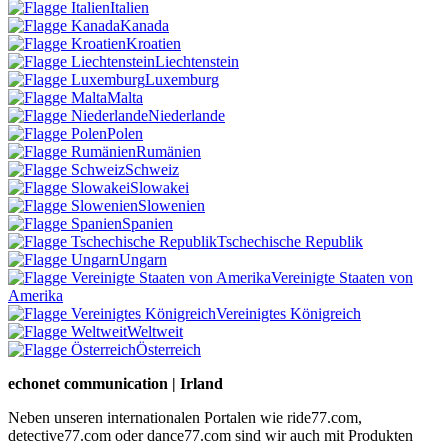
Italien
Kanada
Kroatien
Liechtenstein
Luxemburg
Malta
Niederlande
Polen
Rumänien
Schweiz
Slowakei
Slowenien
Spanien
Tschechische Republik
Ungarn
Vereinigte Staaten von
Amerika
Vereinigtes Königreich
Weltweit
Österreich
echonet communication | Irland
Neben unseren internationalen Portalen wie ride77.com,
detective77.com oder dance77.com sind wir auch mit Produkten