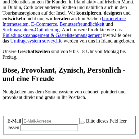
und Dienstleistungen für Kunden in Irland aktiv auf irischen Markt,
in Dublin, Cork oder anderen Städten und natürlich auch in den
Tourismusregionen auf der Insel. Wir
konzipieren
,
designen
und
entwickeln
nicht nur, wir
beraten
auch in Sachen
barrierefreie
Internetseiten
,
E-Commerce
,
Benutzerfreundlichkeit
und
Suchmaschinen-Optimierung
. Auch unsere Produkte wie das
Einladungsmanagement & Gästelistenmanagement
invite.life oder
das
Umfragesystem survey.life
werden von uns in Irland angeboten.
Unsere
Geschäftszeiten
sind von 9 bis 18 Uhr von Montag bis
Freitag.
Böse, Provokant, Zynisch, Persönlich -
und eine Freude
Neuigkeiten aus dem Sonnensystem von echonet, pointiert und
provokant direkt und gratis in Ihr Postfach.
Datenschutz-Information zum Newsletter
E-Mail
Bitte dieses Feld leer
lassen